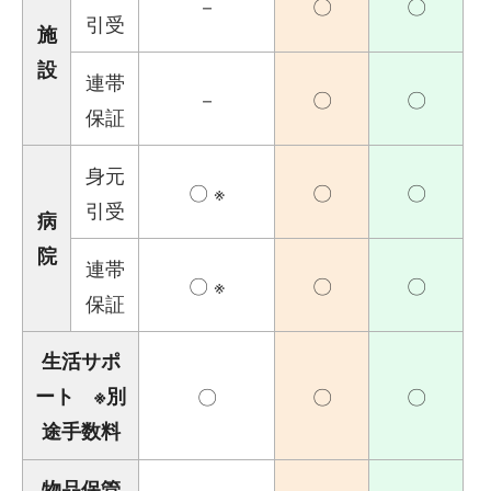
－
〇
〇
引受
施
設
連帯
－
〇
〇
保証
身元
〇 ※
〇
〇
引受
病
院
連帯
〇 ※
〇
〇
保証
生活サポ
ート ※別
〇
〇
〇
途手数料
物品保管