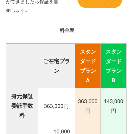
ができましたら保証を開
始します。
料金表
スタン
スタン
ご在宅プラ
ダード
ダード
ン
プラン
プラン
A
B
身元保証
363,000
143,000
委託手数
363,000円
円
円
料
10,000